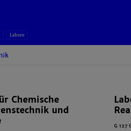
a
Labore
nik
für Chemische
Lab
renstechnik und
Rea
e
G 127 