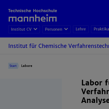
Lehre
Praktik
Institut CV
Personen
Institut für Chemische Verfahrenstech
Start
Labore
Labor 
Verfah
Analys