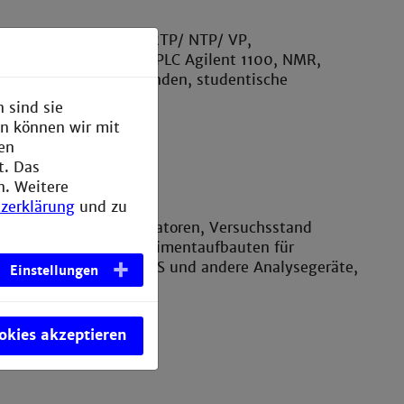
sstände für Praktika RTP/ NTP/ VP,
omatograph Agilent, HPLC Agilent 1100, NMR,
eaktoranlagen Doktoranden, studentische
plätze
 sind sie
en können wir mit
den
t. Das
Chemisches Labor
n. Weitere
zerklärung
und zu
sstand Elektrokatalysatoren, Versuchsstand
halten Batterie, Experimentaufbauten für
ische Arbeiten, UV-VIS und andere Analysegeräte,
Einstellungen
nschrank, Muffelofen
ookies akzeptieren