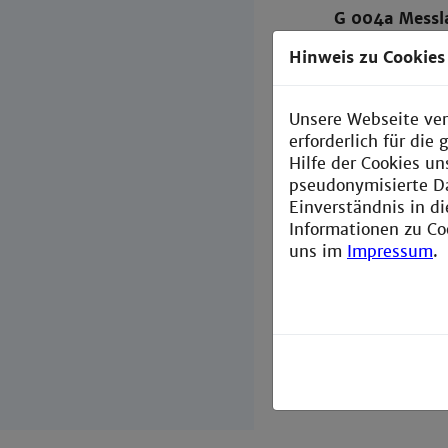
G 004a Messl
Hinweis zu Cookies
Forschungsmik
G 004 Chemis
Unsere Webseite ver
HPLC Agilent 
erforderlich für di
Perkin Elmer,
Hilfe der Cookies un
Mikroreaktora
pseudonymisierte D
Einverständnis in d
G 005 Chemis
Informationen zu Co
uns im
Impressum
.
Versuchsstand 
Homogene Kata
Herstellung vo