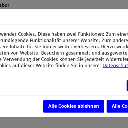
abor
Versuch
roskop
Gaschr
Mikror
ches Labor
Arbeits
wendet Cookies. Diese haben zwei Funktionen: Zum einen
1200, ChemBET Pulsar, Gaschromatograph
e grundlegende Funktionalität unserer Website. Zum ander
 Spektralphotometer Schimadzu,
sere Inhalte für Sie immer weiter verbessern. Hierzu wer
nlage Doktorarbeit
aten von Website-Besuchern gesammelt und ausgewerte
G 128 
ie Verwendung der Cookies können Sie jederzeit widerrufe
ches Labor
okies auf dieser Website finden Sie in unserer
Datenschut
Versuch
Differentialkreislaufreaktor, Versuchsstand
Ladever
lyse, Rotationsverdampfer, Bachelorarbeit
student
n Katalysatoren, 4x HPLC Agilent 1100
Trocke
Alle Cookies ablehnen
Alle C