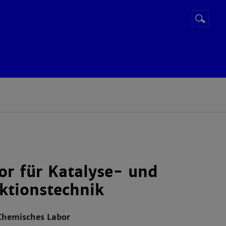
Suchbegr
Suche
starten
or für Katalyse- und
ktionstechnik
Chemisches Labor